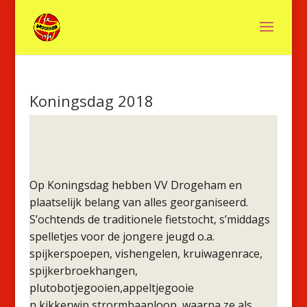
Koningsdag 2018
Op Koningsdag hebben VV Drogeham en
plaatselijk belang van alles georganiseerd.
S’ochtends de traditionele fietstocht, s’middags
spelletjes voor de jongere jeugd o.a.
spijkerspoepen, vishengelen, kruiwagenrace,
spijkerbroekhangen,
plutobotjegooien,appeltjegooie
n,kikkerwip,strormbaanloop, waarna ze als