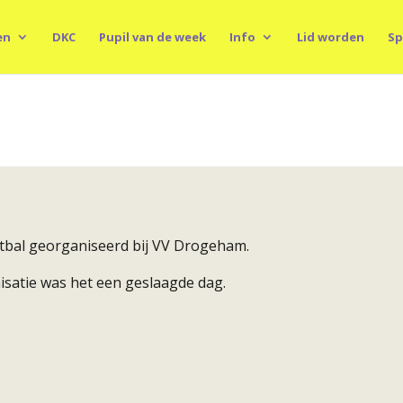
en
DKC
Pupil van de week
Info
Lid worden
Sp
etbal georganiseerd bij VV Drogeham.
satie was het een geslaagde dag.