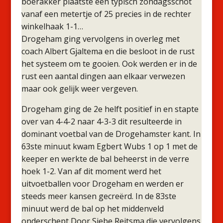
boerakker plaatste een typisch zondagsschot
vanaf een metertje of 25 precies in de rechter
winkelhaak 1-1…
Drogeham ging vervolgens in overleg met
coach Albert Gjaltema en die besloot in de rust
het systeem om te gooien. Ook werden er in de
rust een aantal dingen aan elkaar verwezen
maar ook gelijk weer vergeven.
Drogeham ging de 2e helft positief in en stapte
over van 4-4-2 naar 4-3-3 dit resulteerde in
dominant voetbal van de Drogehamster kant. In
63ste minuut kwam Egbert Wubs 1 op 1 met de
keeper en werkte de bal beheerst in de verre
hoek 1-2. Van af dit moment werd het
uitvoetballen voor Drogeham en werden er
steeds meer kansen gecreërd. In de 83ste
minuut werd de bal op het middenveld
onderschept Door Siebe Reitsma die vervolgens