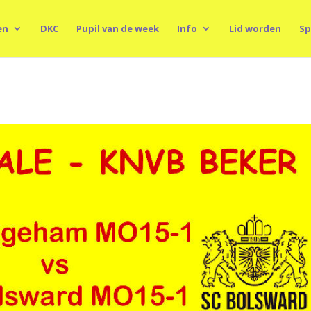
en
DKC
Pupil van de week
Info
Lid worden
Sp