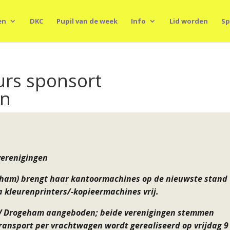
en
DKC
Pupil van de week
Info
Lid worden
Sp
urs sponsort
en
verenigingen
ham) brengt haar kantoormachines op de nieuwste stand
 kleurenprinters/-
kopieermachines vrij.
V Drogeham aangeboden; beide verenigingen stemmen
transport per vrachtwagen wordt gerealiseerd op vrijdag 9