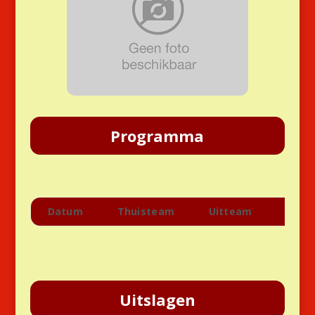
Programma
Datum
Thuisteam
Uitteam
Aanv
Uitslagen