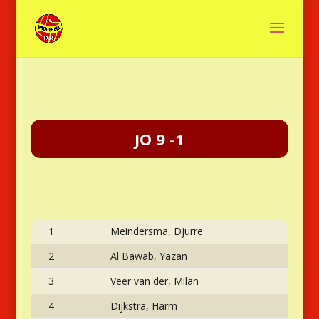
JO 9 -1
1
Meindersma, Djurre
2
Al Bawab, Yazan
3
Veer van der, Milan
4
Dijkstra, Harm