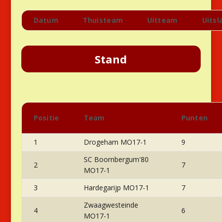
Datum
Thuisteam
Uitteam
Uitsl
Stand
Positie
Team
Punten
1
Drogeham MO17-1
9
SC Boornbergum'80
2
7
MO17-1
3
Hardegarijp MO17-1
7
Zwaagwesteinde
4
6
MO17-1