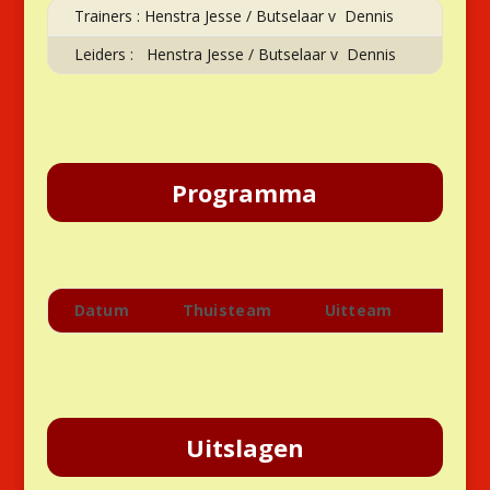
Trainers : Henstra Jesse / Butselaar v Dennis
Leiders : Henstra Jesse / Butselaar v Dennis
Programma
Datum
Thuisteam
Uitteam
Aanv
Uitslagen