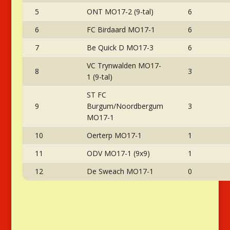
5
ONT MO17-2 (9-tal)
6
6
FC Birdaard MO17-1
6
7
Be Quick D MO17-3
6
VC Trynwalden MO17-
8
3
1 (9-tal)
ST FC
9
Burgum/Noordbergum
3
MO17-1
10
Oerterp MO17-1
1
11
ODV MO17-1 (9x9)
1
12
De Sweach MO17-1
0